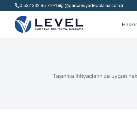
0 532 332 45 71
bilgi@parcaesyadepolama.com.tr
Hakkı
Taşınma ihtiyaçlarınıza uygun nak