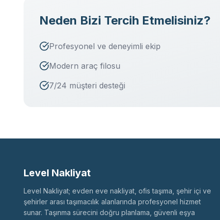
Neden Bizi Tercih Etmelisiniz?
Profesyonel ve deneyimli ekip
Modern araç filosu
7/24 müşteri desteği
Level Nakliyat
Level Nakliyat; evden eve nakliyat, ofis taşıma, şehir içi ve
şehirler arası taşımacılık alanlarında profesyonel hizmet
sunar. Taşınma sürecini doğru planlama, güvenli eşya