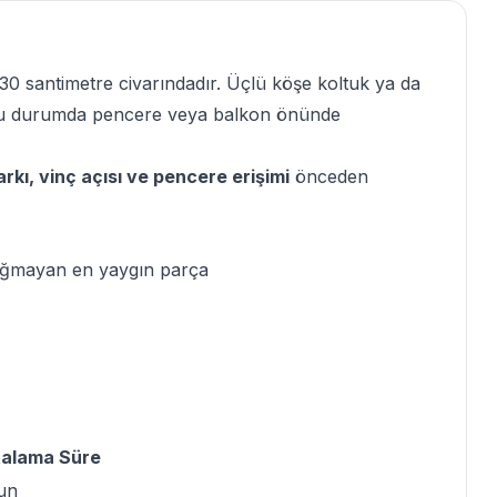
30 santimetre civarındadır. Üçlü köşe koltuk ya da
 durumda pencere veya balkon önünde
rkı, vinç açısı ve pencere erişimi
önceden
sığmayan en yaygın parça
talama Süre
un