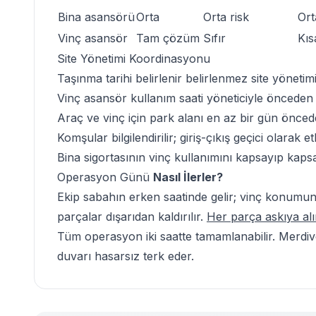
Bina asansörü
Orta
Orta risk
Ort
Vinç asansör
Tam çözüm
Sıfır
Kıs
Site Yönetimi
Koordinasyonu
Taşınma tarihi belirlenir belirlenmez site yönetimi
Vinç asansör kullanım saati yöneticiyle önceden ne
Araç ve vinç için park alanı en az bir gün öncede
Komşular bilgilendirilir; giriş-çıkış geçici olarak et
Bina sigortasının vinç kullanımını kapsayıp kap
Operasyon Günü
Nasıl İlerler?
Ekip sabahın erken saatinde gelir; vinç konumu
parçalar dışarıdan kaldırılır.
Her parça askıya a
Tüm operasyon iki saatte tamamlanabilir.
Merdiv
duvarı hasarsız terk eder.