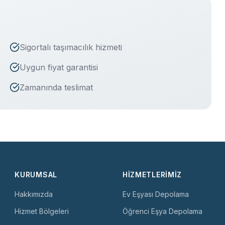
Sigortalı taşımacılık hizmeti
Uygun fiyat garantisi
Zamanında teslimat
KURUMSAL
HIZMETLERIMIZ
Hakkımızda
Ev Eşyası Depolama
Hizmet Bölgeleri
Öğrenci Eşya Depolama