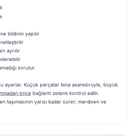
a
a
ne bildirim yapılır
tleştirilir
n ayrılır
kilenebilir
samadığı sorulur
nu ayarlar. Küçük parçalar bina asansörüyle, büyük
lınmadan önce
bağlantı sistemi kontrol edilir.
en taşımasının
yarısı kadar sürer; merdiven ve