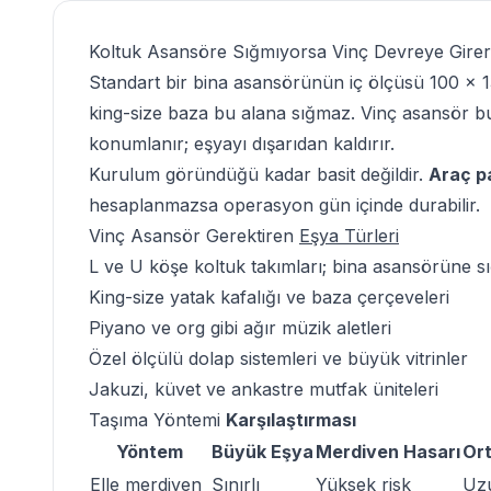
Koltuk Asansöre
Sığmıyorsa
Vinç Devreye Girer
Standart bir bina asansörünün iç ölçüsü 100 × 1
king-size baza bu alana sığmaz.
Vinç asansör
bu
konumlanır; eşyayı dışarıdan kaldırır.
Kurulum göründüğü kadar basit değildir.
Araç pa
hesaplanmazsa operasyon gün içinde durabilir.
Vinç Asansör Gerektiren
Eşya Türleri
L ve U köşe koltuk takımları; bina asansörüne 
King-size yatak kafalığı ve baza çerçeveleri
Piyano ve org gibi ağır müzik aletleri
Özel ölçülü dolap sistemleri ve büyük vitrinler
Jakuzi, küvet ve ankastre mutfak üniteleri
Taşıma Yöntemi
Karşılaştırması
Yöntem
Büyük Eşya
Merdiven Hasarı
Or
Elle merdiven
Sınırlı
Yüksek risk
Uz