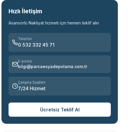
Hızlı İletişim
Asansörlü Nakliyat
hizmeti için hemen teklif alın
Telefon
0 532 332 45 71
E-posta
bilgi@parcaesyadepolama.com.tr
Çalışma Saatleri
7/24 Hizmet
Ücretsiz Teklif Al