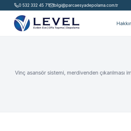
0 532 332 45 71
bilgi@parcaesyadepolama.com.tr
Hakkı
Vinç asansör sistemi, merdivenden çıkarılması imk