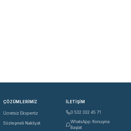
ÇÖZÜMLERIMIZ
İLETIŞIM
0 532 332 45 71
Ücretsiz Ekspertiz
WhatsApp: Konuşma
Sözleşmeli Nakliyat
Başlat