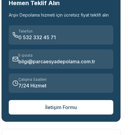
Hemen Teklif Alın
Arşiv Depolama
hizmeti için ücretsiz fiyat teklifi alın
Telefon
0 532 332 45 71
E-posta
bilgi@parcaesyadepolama.com.tr
Çalışma Saatleri
7/24 Hizmet
İletişim Formu