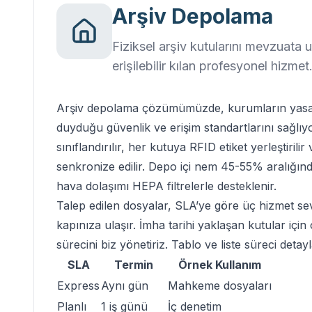
Arşiv Depolama
Fiziksel arşiv kutularını mevzuata u
erişilebilir kılan profesyonel hizmet
Arşiv depolama çözümümüzde, kurumların yasal s
duyduğu güvenlik ve erişim standartlarını sağlıyo
sınıflandırılır, her kutuya RFID etiket yerleştiril
senkronize edilir. Depo içi nem 45-55% aralığın
hava dolaşımı HEPA filtrelerle desteklenir.
Talep edilen dosyalar, SLA’ye göre üç hizmet sevi
kapınıza ulaşır. İmha tarihi yaklaşan kutular için 
sürecini biz yönetiriz. Tablo ve liste süreci detayl
SLA
Termin
Örnek Kullanım
Express
Aynı gün
Mahkeme dosyaları
Planlı
1 iş günü
İç denetim