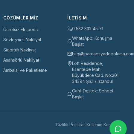
ÇÖZÜMLERIMIZ
İLETIŞIM
0 532 332 45 71
Ücretsiz Ekspertiz
WhatsApp: Konuşma
Sözleşmeli Nakliyat
Başlat
Sigortalı Nakliyat
bilgi@parcaesyadepolama.com.
Asansörlü Nakliyat
Loft Residence,
Esentepe Mah.
Ambalaj ve Paketleme
Büyükdere Cad. No:201
34394 Şişli / İstanbul
Canlı Destek: Sohbet
Başlat
Gizlilik Politikası
Kullanım Koşulları