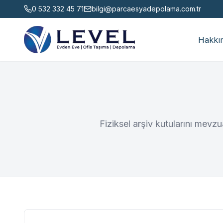
0 532 332 45 71
bilgi@parcaesyadepolama.com.tr
Hakkı
Fiziksel arşiv kutularını mevzua